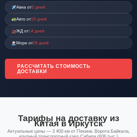
Авиа от
3 дней
Авто от
10 дней
ЖД от
14 дней
Море от
28 дней
РАССЧИТАТЬ СТОИМОСТЬ
ДОСТАВКИ
Тарифы на доставку из
Китая в Иркутск
Актуальные цены — 3 400 км от Пекина. Ворота Байкала,
крупный транспортный узел Сибири (606 тыс.)