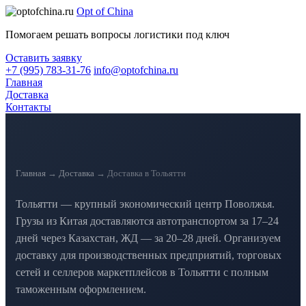
Opt
of
China
Помогаем решать вопросы логистики под ключ
Оставить заявку
+7 (995) 783-31-76
info@optofchina.ru
Главная
Доставка
Контакты
Главная
→
Доставка
→ Доставка в Тольятти
Тольятти — крупный экономический центр Поволжья.
Грузы из Китая доставляются автотранспортом за 17–24
дней через Казахстан, ЖД — за 20–28 дней. Организуем
доставку для производственных предприятий, торговых
сетей и селлеров маркетплейсов в Тольятти с полным
таможенным оформлением.