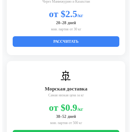
Через Маньчжурию и Казахстан
от $2.5
/кг
20–28 дней
мин. партия от 30 кг
РАССЧИТАТЬ
🚢
Морская доставка
Самая низкая цена за кг
от $0.9
/кг
38–52 дней
мин. партия от 500 кг